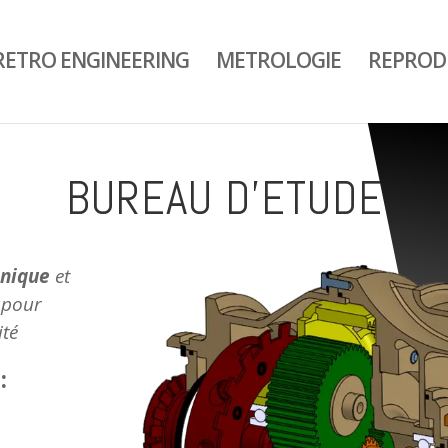
 RETRO ENGINEERING
METROLOGIE
REPRODU
BUREAU D’ETUDE
hnique
et
, pour
ité
: