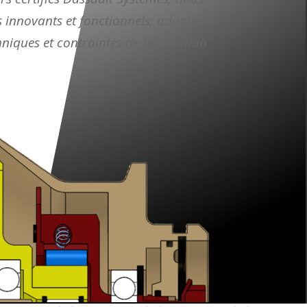
 innovants et fonctionnels, adaptés à
hniques et contraintes de fabrication