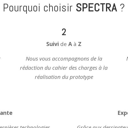
Pourquoi choisir
SPECTRA
?
2
Suivi
de
A
à
Z
r
Nous vous accompagnons de la
rédaction du cahier des charges à la
réalisation du prototype
tante
Exp
ernières technologies
Grâce aux dessinateur