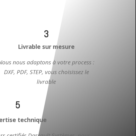
3
Livrable
sur
mesure
Nous nous adaptons à votre process :
DXF, PDF, STEP, vous choisissez le
livrable
5
ertise
technique
s certifiés Dassault Systèmes, nous